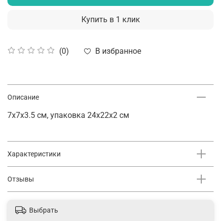
Купить в 1 клик
В избранное
(0)
Описание
7х7х3.5 см, упаковка 24х22х2 см
Характеристики
Высота, см
Отзывы
1.0
Отзывов еще никто не оставлял
Длина, см
24.0
Выбрать